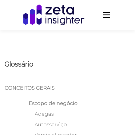
Pular
para
Menu
o
conteúdo
powered
Glossário
CONCEITOS GERAIS
Escopo de negócio:
Adegas
Autosserviço